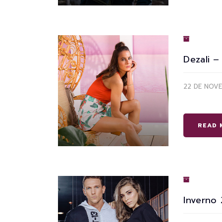
Dezali –
22 DE NOV
READ 
Inverno